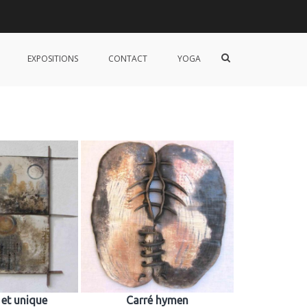
Accueil
Carrés
Afficher
EXPOSITIONS
CONTACT
YOGA
le
formulaire
de
recherche
 et unique
Carré hymen