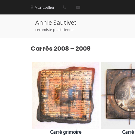
Aller
au
Montpellier
Carrés
contenu
Annie Sautivet
céramiste plasticienne
Carrés 2008 – 2009
Carré grimoire
Carré