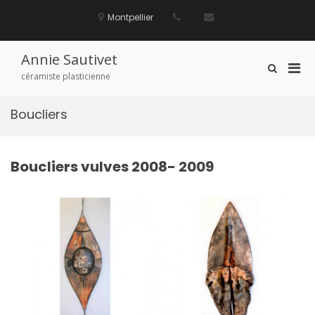
Aller
au
Montpellier
contenu
Annie Sautivet
Men
Afficher
céramiste plasticienne
le
prin
formulaire
pou
de
Boucliers
mobi
recherche
Boucliers vulves 2008- 2009